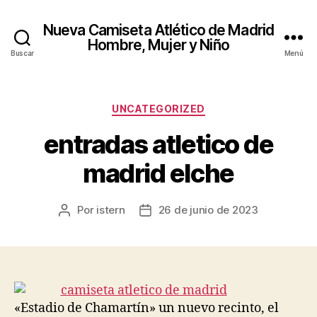
Nueva Camiseta Atlético de Madrid
Hombre, Mujer y Niño
Buscar
Menú
Categorías
UNCATEGORIZED
entradas atletico de
madrid elche
Por
istern
26 de junio de 2023
Autor
Fecha
de
de
la
la
entrada
entrada
«Estadio de Chamartín» un nuevo recinto, el