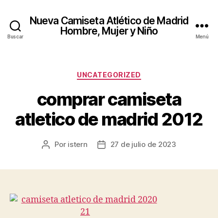
Nueva Camiseta Atlético de Madrid
Hombre, Mujer y Niño
Buscar
Menú
Categorías
UNCATEGORIZED
comprar camiseta
atletico de madrid 2012
Por
istern
27 de julio de 2023
Autor
Fecha
de
de
la
la
entrada
entrada