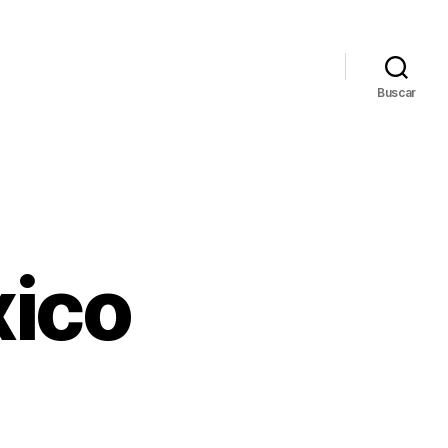
Buscar
xico