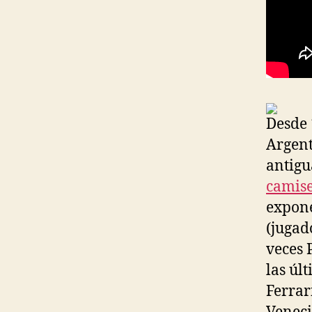
Desde 
Argent
antigu
camise
expone
(jugad
veces 
las úl
Ferrar