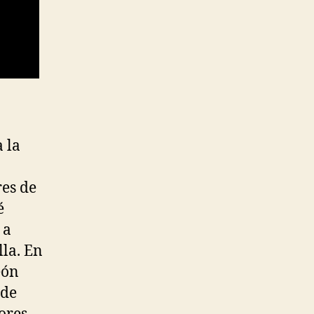
 la
es de
é
 a
lla. En
eón
 de