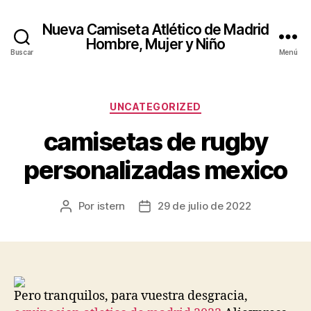
Nueva Camiseta Atlético de Madrid
Hombre, Mujer y Niño
Buscar
Menú
Categorías
UNCATEGORIZED
camisetas de rugby
personalizadas mexico
Por
istern
29 de julio de 2022
Autor
Fecha
de
de
la
la
entrada
entrada
Pero tranquilos, para vuestra desgracia,