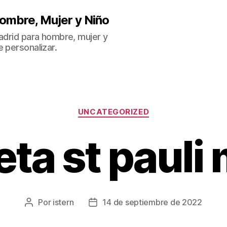
ombre, Mujer y Niño
Madrid para hombre, mujer y
 personalizar.
Categorías
UNCATEGORIZED
ta st pauli
Por
istern
14 de septiembre de 2022
Autor
Fecha
de
de