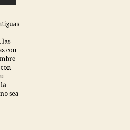
ntiguas
 las
as con
umbre
 con
su
 la
 no sea