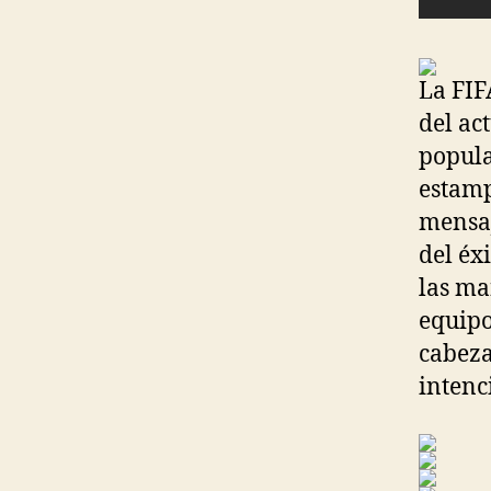
La FIF
del ac
popula
estamp
mensa
del éx
las ma
equipo
cabeza
intenc