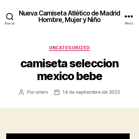
Nueva Camiseta Atlético de Madrid
Hombre, Mujer y Niño
Buscar
Menú
Categorías
UNCATEGORIZED
camiseta seleccion
mexico bebe
Por
istern
14 de septiembre de 2022
Autor
Fecha
de
de
la
la
entrada
entrada