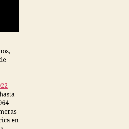
nos,
 de
022
hasta
1964
imeras
rica en