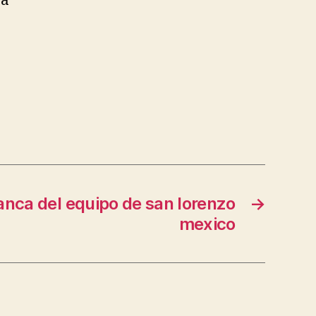
va
anca del equipo de san lorenzo
→
mexico