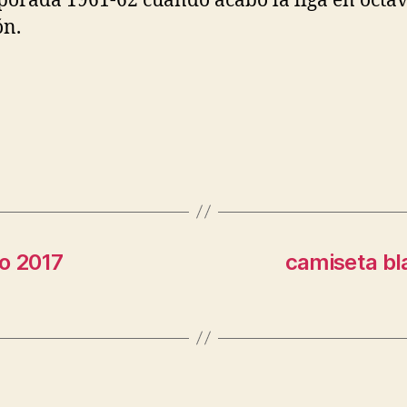
porada 1961-62 cuando acabó la liga en octa
ón.
co 2017
camiseta bl