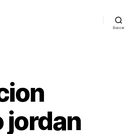
Buscar
cion
 jordan