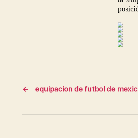
la tem
posici
←
equipacion de futbol de mexi