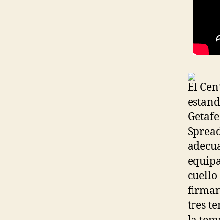
El Cen
estand
Getafe
Spread
adecua
equipa
cuello
firman
tres t