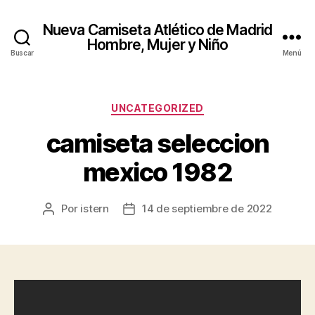
Nueva Camiseta Atlético de Madrid
Hombre, Mujer y Niño
Buscar
Menú
Categorías
UNCATEGORIZED
camiseta seleccion
mexico 1982
Por
istern
14 de septiembre de 2022
Autor
Fecha
de
de
la
la
entrada
entrada