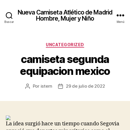
Nueva Camiseta Atlético de Madrid
Hombre, Mujer y Niño
Buscar
Menú
Categorías
UNCATEGORIZED
camiseta segunda
equipacion mexico
Por
istern
29 de julio de 2022
Autor
Fecha
de
de
la
la
entrada
entrada
La idea surgió hace un tiempo cuando Segovia