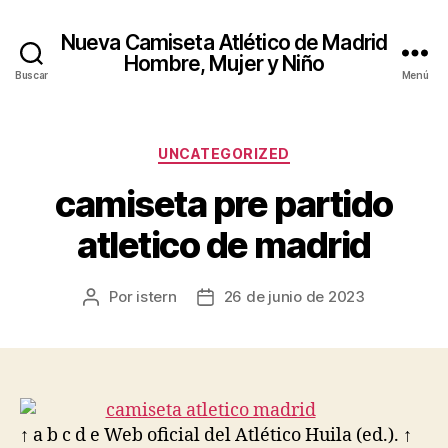
Nueva Camiseta Atlético de Madrid
Hombre, Mujer y Niño
Buscar
Menú
Categorías
UNCATEGORIZED
camiseta pre partido
atletico de madrid
Por
istern
26 de junio de 2023
Autor
Fecha
de
de
la
la
entrada
entrada
↑ a b c d e Web oficial del Atlético Huila (ed.). ↑