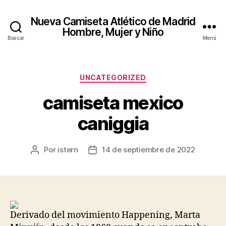
Nueva Camiseta Atlético de Madrid
Hombre, Mujer y Niño
Buscar
Menú
Categorías
UNCATEGORIZED
camiseta mexico
caniggia
Por
istern
14 de septiembre de 2022
Autor
Fecha
de
de
la
la
entrada
entrada
Derivado del movimiento Happening, Marta