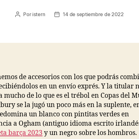
Por
istern
14 de septiembre de 2022
Autor
Fecha
de
de
la
la
entrada
entrada
emos de accesorios con los que podrás combi
ecibiéndolos en un envío exprés. Y la titular 
 mucho de lo que es el trébol en Copas del 
bury se la jugó un poco más en la suplente, e
edomina un blanco con pintitas verdes en
ncia a Ogham (antiguo idioma escrito irlandés
ta barça 2023
y un negro sobre los hombros.