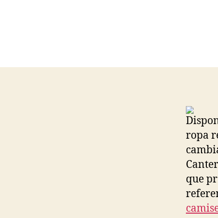
Dispon
ropa r
cambia
Canter
que pr
refere
camise