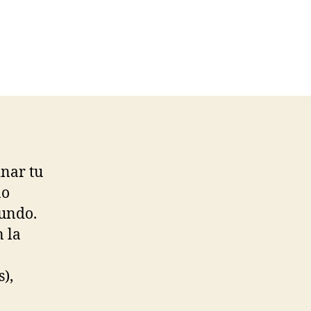
nar tu
no
Mundo.
n la
),