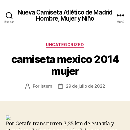
Nueva Camiseta Atlético de Madrid
Hombre, Mujer y Niño
Buscar
Menú
Categorías
UNCATEGORIZED
camiseta mexico 2014
mujer
Por
istern
29 de julio de 2022
Autor
Fecha
de
de
la
la
entrada
entrada
Por Getafe transcurren 7,25 km de esta vía y