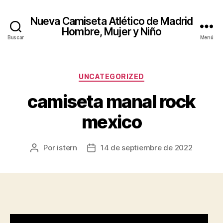
Nueva Camiseta Atlético de Madrid
Hombre, Mujer y Niño
Buscar
Menú
Categorías
UNCATEGORIZED
camiseta manal rock
mexico
Por
istern
14 de septiembre de 2022
Autor
Fecha
de
de
la
la
entrada
entrada