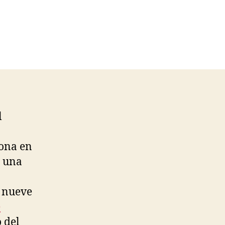
l
iona en
n una
o nueve
e
 del