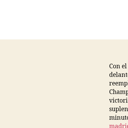
Con el
delant
reempl
Champi
victor
suplen
minuto
madri