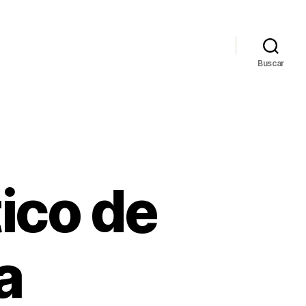
Buscar
tico de
a