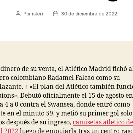
Por
istern
30 de diciembre de 2022
Autor
Fecha
de
de
la
la
entrada
entrada
 dinero de su venta, el Atlético Madrid fichó a
ero colombiano Radamel Falcao como su
azante. ↑ «El plan del Atlético también func
ons». Debutó oficialmente el 15 de agosto e
ia 4 a 0 contra el Swansea, donde entró como
te en el minuto 59, y metió su primer gol sol
s después de su ingreso,
camisetas atletico d
d 2022
luego de empujarla tras un centro raso