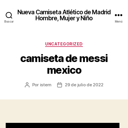
Nueva Camiseta Atlético de Madrid
Hombre, Mujer y Niño
Buscar
Menú
Categorías
UNCATEGORIZED
camiseta de messi
mexico
Por
istern
29 de julio de 2022
Autor
Fecha
de
de
la
la
entrada
entrada