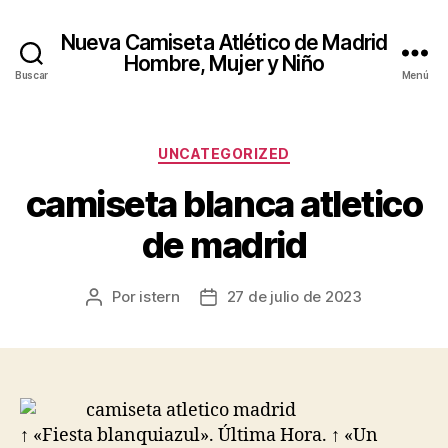
Nueva Camiseta Atlético de Madrid
Hombre, Mujer y Niño
Buscar
Menú
Categorías
UNCATEGORIZED
camiseta blanca atletico
de madrid
Por
istern
27 de julio de 2023
Autor
Fecha
de
de
la
la
entrada
entrada
↑ «Fiesta blanquiazul». Última Hora. ↑ «Un