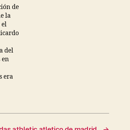
ción de
e la
 el
Ricardo
a del
s en
s era
as athletic atletico de madrid
→