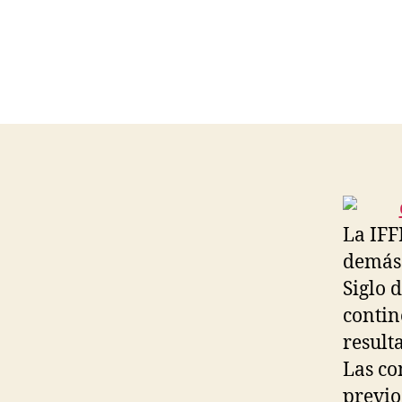
La IFF
demás 
Siglo 
contin
result
Las co
previo