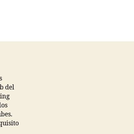
s
b del
king
los
ubes.
quisito