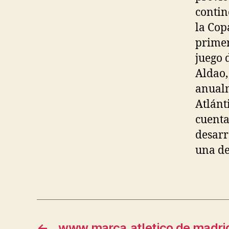
contin
la Cop
primer
juego 
Aldao,
anualm
Atlánt
cuenta
desarr
una de
←
www.marca.atletico de madri