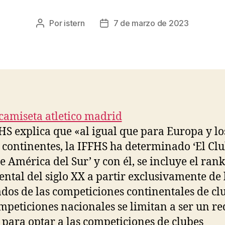
Por
istern
7 de marzo de 2023
Autor
Fecha
de
de
la
la
entrada
entrada
HS explica que «al igual que para Europa y lo
continentes, la IFFHS ha determinado ‘El Clu
de América del Sur’ y con él, se incluye el ran
ental del siglo XX a partir exclusivamente de 
ados de las competiciones continentales de cl
mpeticiones nacionales se limitan a ser un re
 para optar a las competiciones de clubes