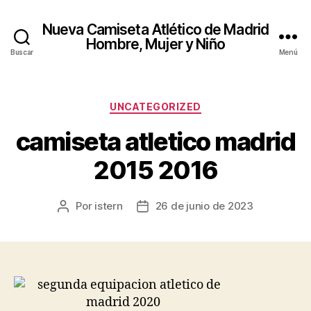
Nueva Camiseta Atlético de Madrid
Hombre, Mujer y Niño
Buscar
Menú
Categorías
UNCATEGORIZED
camiseta atletico madrid
2015 2016
Por
istern
26 de junio de 2023
Autor
Fecha
de
de
la
la
entrada
entrada