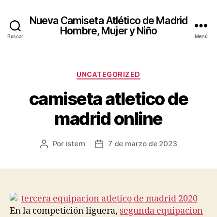
Nueva Camiseta Atlético de Madrid
Hombre, Mujer y Niño
Buscar
Menú
Categorías
UNCATEGORIZED
camiseta atletico de
madrid online
Por
istern
7 de marzo de 2023
Autor
Fecha
de
de
la
la
entrada
entrada
En la competición liguera,
segunda equipacion