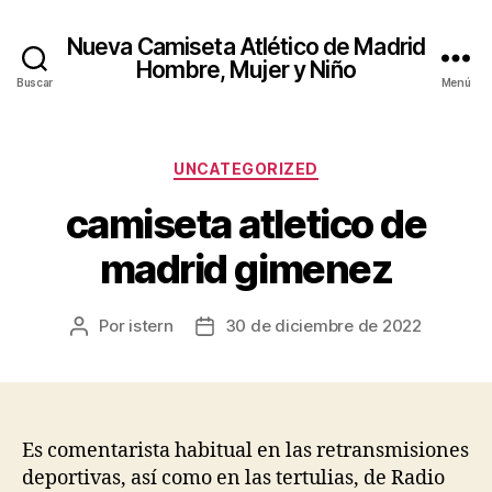
Nueva Camiseta Atlético de Madrid
Hombre, Mujer y Niño
Buscar
Menú
Categorías
UNCATEGORIZED
camiseta atletico de
madrid gimenez
Por
istern
30 de diciembre de 2022
Autor
Fecha
de
de
la
la
entrada
entrada
Es comentarista habitual en las retransmisiones
deportivas, así como en las tertulias, de Radio