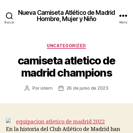
Nueva Camiseta Atlético de Madrid
Hombre, Mujer y Niño
Buscar
Menú
Categorías
UNCATEGORIZED
camiseta atletico de
madrid champions
Por
istern
26 de junio de 2023
Autor
Fecha
de
de
la
la
entrada
entrada
En la historia del Club Atlético de Madrid han