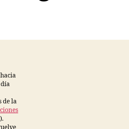
 hacia
 día
↑
 de la
ciones
).
vuelve