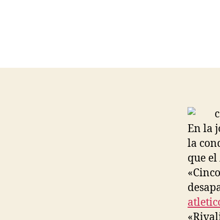
En la 
la con
que el
«Cinco
desapa
atleti
«Rival