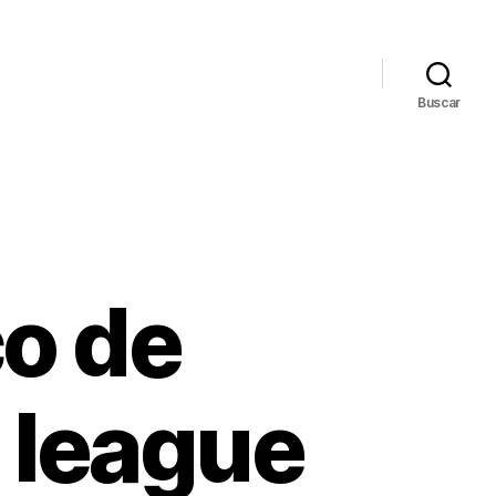
Buscar
co de
 league