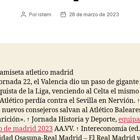
Por
istern
28 de marzo de 2023
Autor
Fecha
de
de
la
la
entrada
entrada
jornada 22, el Valencia dio un paso de gigante
quista de la Liga, venciendo al Celta el mismo
 Atlético perdía contra el Sevilla en Nervión. 
 nuevos consejeros salvan al Atlético Baleares
rición». ↑ Jornada Historia y Deporte,
equipa
co de madrid 2023
AA.VV. ↑ Intereconomía (ed.
idad Osasuna-Real Madrid – El Real Madrid 