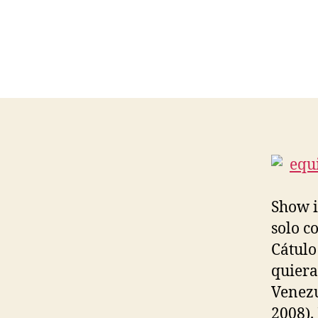
Show i
solo c
Cátulo
quiera
Venezu
2008).