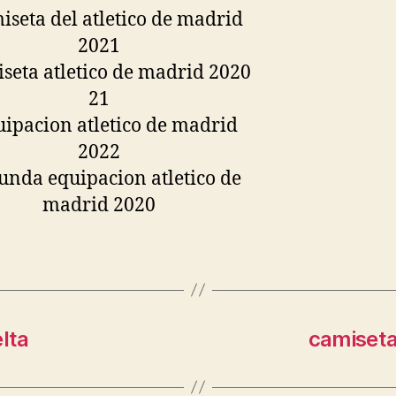
lta
camiseta