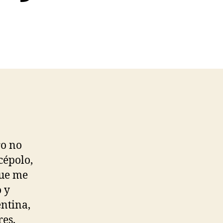
ro no
cépolo,
que me
o y
ntina,
res,