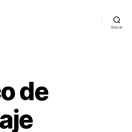
Buscar
co de
aje