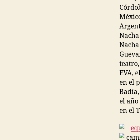
Córdob
México
Argent
Nacha 
Nacha 
Guevar
teatro
EVA, e
en el 
Badía,
el año
en el 