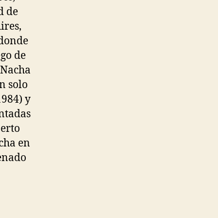
d de
ires,
 donde
ego de
n Nacha
n solo
1984) y
entadas
erto
acha en
renado