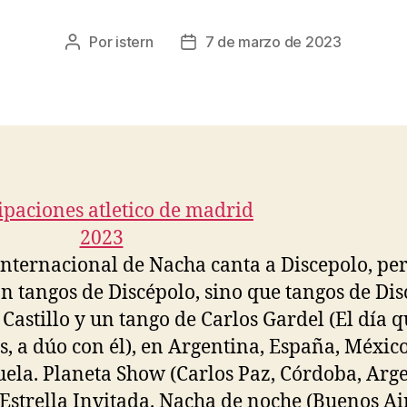
Por
istern
7 de marzo de 2023
Autor
Fecha
de
de
la
la
entrada
entrada
nternacional de Nacha canta a Discepolo, pe
on tangos de Discépolo, sino que tangos de Dis
 Castillo y un tango de Carlos Gardel (El día 
s, a dúo con él), en Argentina, España, Méxic
ela. Planeta Show (Carlos Paz, Córdoba, Arge
 Estrella Invitada. Nacha de noche (Buenos Ai