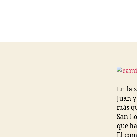
En la 
Juan y
más qu
San Lo
que ha
El com