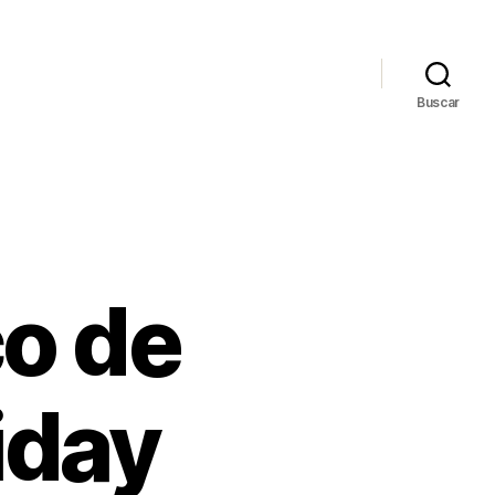
Buscar
co de
iday