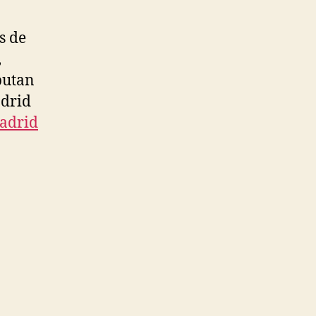
s de
,
putan
adrid
madrid