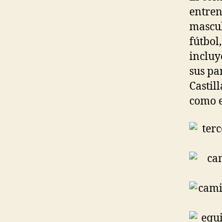
entren
mascul
fútbol
incluy
sus pa
Castil
como e