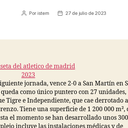
Por
istern
27 de julio de 2023
Autor
Fecha
de
de
la
la
entrada
entrada
siguiente jornada, vence 2-0 a San Martín en 
 queda como único puntero con 27 unidades,
e Tigre e Independiente, que cae derrotado 
renzo. Tiene una superficie de 1 200 000 m², 
sta el momento se han desarrollado unos 300
plejo incluye las instalaciones médicas y de