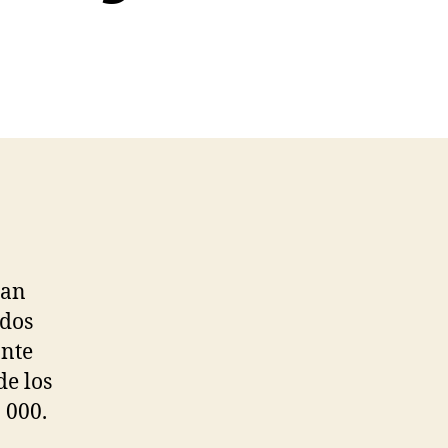
San
 dos
ante
de los
 000.