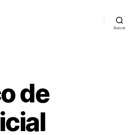
Buscar
co de
cial