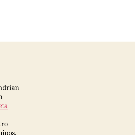
ndrían
n
eta
tro
uipos.