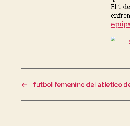
El 1 d
enfren
equipa
←
futbol femenino del atletico d