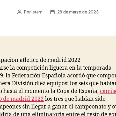
Por
istern
28 de marzo de 2023
Autor
Fecha
de
de
la
la
entrada
entrada
arse la competición liguera en la temporada
9, la Federación Española acordó que compo
mera División diez equipos: los seis que había
 hasta el momento la Copa de España,
camis
co de madrid 2022
los tres que habían sido
peones sin llegar a ganar el campeonato y o
ldría de una eliminatoria entre el resto de eq