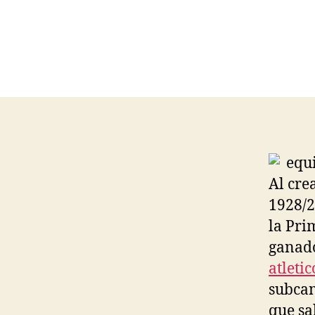
Al cre
1928/2
la Pri
ganado
atleti
subcam
que sa