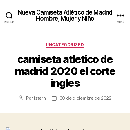
Nueva Camiseta Atlético de Madrid
Hombre, Mujer y Niño
Buscar
Menú
Categorías
UNCATEGORIZED
camiseta atletico de
madrid 2020 el corte
ingles
Por
istern
30 de diciembre de 2022
Autor
Fecha
de
de
la
la
entrada
entrada