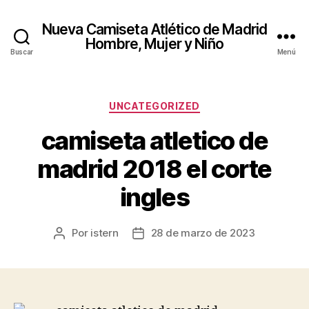
Nueva Camiseta Atlético de Madrid
Hombre, Mujer y Niño
Buscar
Menú
Categorías
UNCATEGORIZED
camiseta atletico de
madrid 2018 el corte
ingles
Por
istern
28 de marzo de 2023
Autor
Fecha
de
de
la
la
entrada
entrada