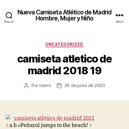
Nueva Camiseta Atlético de Madrid
Hombre, Mujer y Niño
Buscar
Menú
Categorías
UNCATEGORIZED
camiseta atletico de
madrid 2018 19
Por
istern
26 de junio de 2023
Autor
Fecha
de
de
la
la
entrada
entrada
↑ a b «Peñarol jumps to the beach! ↑