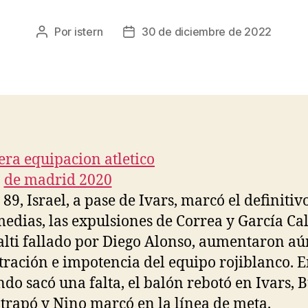
Por
istern
30 de diciembre de 2022
Autor
Fecha
de
de
la
la
entrada
entrada
 89, Israel, a pase de Ivars, marcó el definitivo
edias, las expulsiones de Correa y García Cal
alti fallado por Diego Alonso, aumentaron a
stración e impotencia del equipo rojiblanco. E
ndo sacó una falta, el balón rebotó en Ivars, 
atrapó y Nino marcó en la línea de meta.