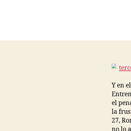
Y en el
Entrem
el pen
la fru
27, Ro
no lo 