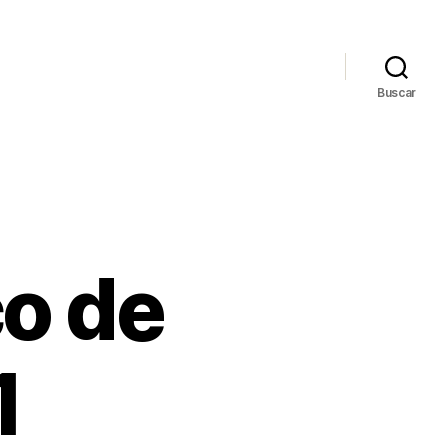
Buscar
co de
1