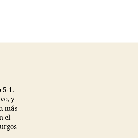
 5-1.
vo, y
ún más
n el
Burgos