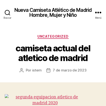
Nueva Camiseta Atlético de Madrid
Hombre, Mujer y Niño
Buscar
Menú
Categorías
UNCATEGORIZED
camiseta actual del
atletico de madrid
Por
istern
7 de marzo de 2023
Autor
Fecha
de
de
la
la
entrada
entrada