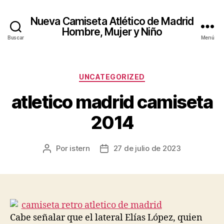
Nueva Camiseta Atlético de Madrid
Hombre, Mujer y Niño
Buscar
Menú
Categorías
UNCATEGORIZED
atletico madrid camiseta
2014
Por
istern
27 de julio de 2023
Autor
Fecha
de
de
la
la
entrada
entrada
Cabe señalar que el lateral Elías López, quien