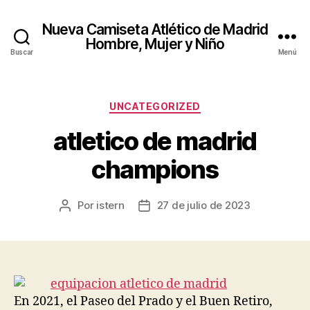
Nueva Camiseta Atlético de Madrid
Hombre, Mujer y Niño
Buscar
Menú
Categorías
UNCATEGORIZED
atletico de madrid
champions
Por
istern
27 de julio de 2023
Autor
Fecha
de
de
la
la
entrada
entrada
En 2021, el Paseo del Prado y el Buen Retiro,