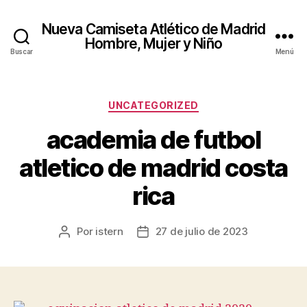
Nueva Camiseta Atlético de Madrid
Hombre, Mujer y Niño
Buscar
Menú
Categorías
UNCATEGORIZED
academia de futbol
atletico de madrid costa
rica
Por
istern
27 de julio de 2023
Autor
Fecha
de
de
la
la
entrada
entrada