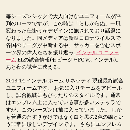
de
de
la
la
entrada
entrada
毎シーズンシックで大人向けなユニフォームが評
判のローマですが、この時は「らしからぬ」一風
変わった仕掛けがデザインに施されており話題に
なりました。同メディアは新型コロナウイルスで
各国のリーグが中断する中、サッカーを含むスポ
ーツ界の偉人たちを振り返っ.
インテル ユニフォ
ーム
ELの試合情報(セビージャFC vs. インテル)。
あと夜の試合に映える。
2013-14 インテル ホーム サネッティ 現役最終試合
ユニフォームです。 お気に入りチームをアピール
し、試合観戦にもぴったりのスタイルです。通常
はエンブレム上に入っている事が多いステッラで
すが、このシーズンは袖に入っていました。 しか
も普通のたすきがけではなく白と黒の2色の線とい
う非常に珍しいデザインです。 さらにエンブレム