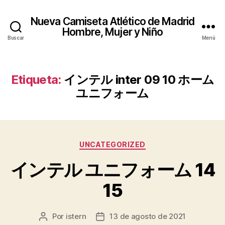
Nueva Camiseta Atlético de Madrid
Hombre, Mujer y Niño
Buscar
Menú
Etiqueta:
インテル inter 09 10 ホーム
ユニフォーム
Categorías
UNCATEGORIZED
インテル ユニフォーム 14
15
Por
istern
13 de agosto de 2021
Autor
Fecha