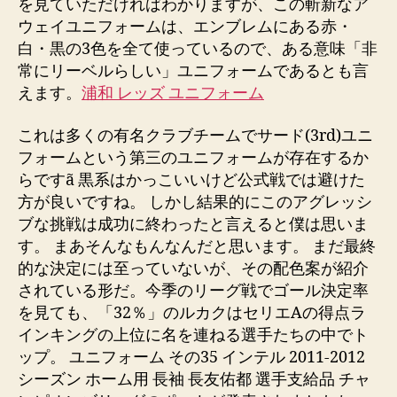
を見ていただければわかりますが、この斬新なア
ウェイユニフォームは、エンブレムにある赤・
白・黒の3色を全て使っているので、ある意味「非
常にリーベルらしい」ユニフォームであるとも言
えます。
浦和 レッズ ユニフォーム
これは多くの有名クラブチームでサード(3rd)ユニ
フォームという第三のユニフォームが存在するか
らですã 黒系はかっこいいけど公式戦では避けた
方が良いですね。 しかし結果的にこのアグレッシ
ブな挑戦は成功に終わったと言えると僕は思いま
す。 まあそんなもんなんだと思います。 まだ最終
的な決定には至っていないが、その配色案が紹介
されている形だ。今季のリーグ戦でゴール決定率
を見ても、「32％」のルカクはセリエAの得点ラ
インキングの上位に名を連ねる選手たちの中でト
ップ。 ユニフォーム その35 インテル 2011-2012
シーズン ホーム用 長袖 長友佑都 選手支給品 チャ