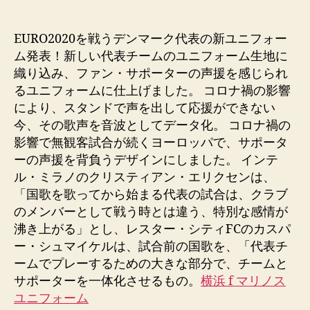
de
de
la
la
entrada
entrada
EURO2020を戦うデンマーク代表の新ユニフォー
ム発表！新しい代表チームのユニフォーム生地に
織り込み、ファン・サポーターの声援を感じられ
るユニフォームに仕上げました。 コロナ禍の影響
により、スタンドで声を出して応援ができない
今、その歌声を音波としてデータ化。 コロナ禍の
影響で無観客試合が続くヨーロッパで、サポータ
ーの声援を背負うデザインにしました。 インテ
ル・ミラノのクリスティアン・エリクセンは、
「国歌を歌ってから始まる代表の試合は、クラブ
のメンバーとして戦う時とは違う、特別な感情が
沸き上がる」とし、レスター・シティFCのカスパ
ー・シュマイケルは、試合前の国歌を、「代表チ
ームでプレーするための大きな部分で、チームと
サポーターを一体化させるもの。
横浜 f マリノス
ユニフォーム