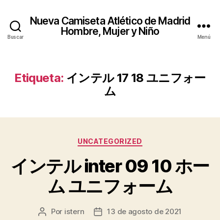
Nueva Camiseta Atlético de Madrid
Hombre, Mujer y Niño
Buscar
Menú
Etiqueta:
インテル 17 18 ユニフォー
ム
Categorías
UNCATEGORIZED
インテル inter 09 10 ホー
ム ユニフォーム
Por
istern
13 de agosto de 2021
Autor
Fecha