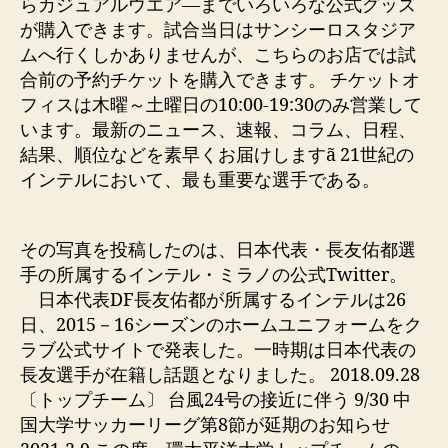
らカジュアルウエア―までいろいろな公式グッズ
が購入できます。試合当日はサンシーロスタジア
ムへ行くしかありませんが、こちらのお店では試
合前の予約チケットを購入できます。 チケットオ
フィスは木曜～土曜日の10:00-19:30のみ営業して
います。最新のニュース、速報、コラム、日程、
結果、順位などを素早くお届けしますã 21世紀の
インテルにおいて、最も重要な選手である。
その写真を投稿したのは、日本代表・長友佑都選
手の所属するインテル・ミラノの公式Twitter。
日本代表DF長友佑都が所属するインテルは26
日、2015－16シーズンのホームユニフォームをク
ラブ公式サイトで発表した。一時期は日本代表の
長友選手が在籍し話題となりました。 2018.09.28
〔トップチーム〕 台風24号の接近に伴う 9/30 中
国大学サッカーリーグ第8節が延期のお知らせ