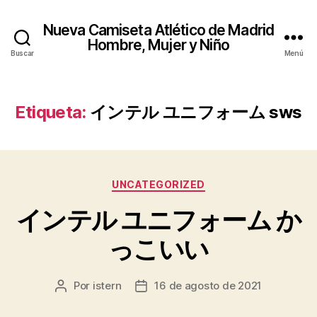
Nueva Camiseta Atlético de Madrid
Hombre, Mujer y Niño
Buscar
Menú
Etiqueta:
インテル ユニフォーム sws
Categorías
UNCATEGORIZED
インテル ユニフォーム か
っこいい
Por
istern
16 de agosto de 2021
Autor
Fecha
de
de