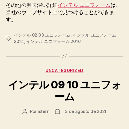
その他の興味深い詳細
インテル ユニフォーム
は、
当社のウェブサイト上で見つけることができま
す。
インテル 02 03 ユニフォーム
,
インテル ユニフォーム
Etiquetas
2014
,
インテル ユニフォーム 2016
Categorías
UNCATEGORIZED
インテル 09 10 ユニフォ
ーム
Por
istern
13 de agosto de 2021
Autor
Fecha
de
de
la
la