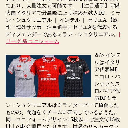
ており、大量注文も可能です。 【注目選手】守備
大国イタリアで最高峰に上り詰めた鉄人DF、ミラ
ン・シュクリニアル ｜ インテル ｜ セリエA 【欧
州・海外サッカー注目選手】セリエAを代表する
ディフェンダーであるミラン・シュクリニアル。
j
リーグ 新 ユニフォーム
2ä½ インテ
ルはイタリ
ア代表MF
ニコロ・バ
レッラとス
ロバキア代
表DFミラ
ン・シュクリニアルはミラノダービーで負傷した
ものの、問題なくチームに帯同しているようだ。
同一ユニフォームデザイン15枚以上ご注文で15枚
以上の料金適用となります。世界のサッカークラ