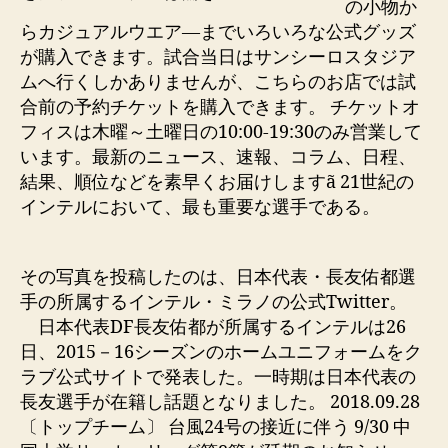
の小物か
らカジュアルウエア―までいろいろな公式グッズ
が購入できます。試合当日はサンシーロスタジア
ムへ行くしかありませんが、こちらのお店では試
合前の予約チケットを購入できます。 チケットオ
フィスは木曜～土曜日の10:00-19:30のみ営業して
います。最新のニュース、速報、コラム、日程、
結果、順位などを素早くお届けしますã 21世紀の
インテルにおいて、最も重要な選手である。
その写真を投稿したのは、日本代表・長友佑都選
手の所属するインテル・ミラノの公式Twitter。
日本代表DF長友佑都が所属するインテルは26
日、2015－16シーズンのホームユニフォームをク
ラブ公式サイトで発表した。一時期は日本代表の
長友選手が在籍し話題となりました。 2018.09.28
〔トップチーム〕 台風24号の接近に伴う 9/30 中