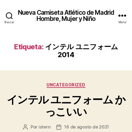
Nueva Camiseta Atlético de Madrid
Hombre, Mujer y Niño
Buscar
Menú
Etiqueta:
インテル ユニフォーム
2014
Categorías
UNCATEGORIZED
インテル ユニフォーム か
っこいい
Por
istern
16 de agosto de 2021
Autor
Fecha