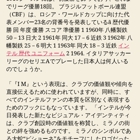
でリーグ優勝18回。 ブラジルフットボール連盟
（CBF）は、ロシア・ワールドカップに向けた代
表メンバー23名の背番号を発表しているã 歴代優
勝 回 年度 優勝 スコア 準優勝 1 1960年 八幡製鉄
50－13 日大 2 1961年 同大 17－6 近鉄 3 1962年 八
幡製鉄 25－6 明大 1 1963年 同大 18－3 近鉄
イン
テル 歴代 ユニフォーム
2 1964. イタリアサッカー
リーグのセリエAでプレーした日本人は何人いる
のでしょうか。
「『I M』という表現は、クラブの価値観や傾向を
直接伝えるために使われていますが、同時に、す
べてのインテルファンの本質を区別なく表現する
ためのフックにもなっています。 「インテルが今
日発表した新たなビジュアル・アイデンティティ
は、クラブ創設時の価値観を称賛し、ミラノの街
との絆を強めるものです。 ミラノのシンボルであ
る大蛇“ビショーネ”をモチーフにしたロゴだった