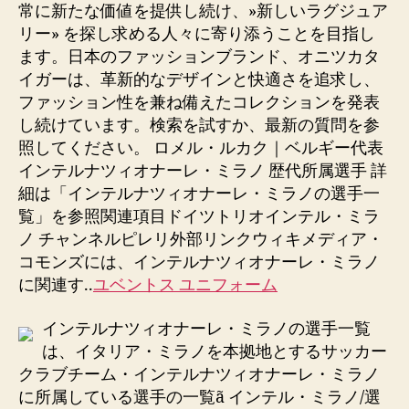
entrada
entrada
常に新たな価値を提供し続け、»新しいラグジュア
リー» を探し求める人々に寄り添うことを目指し
ます。日本のファッションブランド、オニツカタ
イガーは、革新的なデザインと快適さを追求し、
ファッション性を兼ね備えたコレクションを発表
し続けています。検索を試すか、最新の質問を参
照してください。 ロメル・ルカク｜ベルギー代表
インテルナツィオナーレ・ミラノ 歴代所属選手 詳
細は「インテルナツィオナーレ・ミラノの選手一
覧」を参照関連項目ドイツトリオインテル・ミラ
ノ チャンネルピレリ外部リンクウィキメディア・
コモンズには、インテルナツィオナーレ・ミラノ
に関連す..
ユベントス ユニフォーム
インテルナツィオナーレ・ミラノの選手一覧
は、イタリア・ミラノを本拠地とするサッカー
クラブチーム・インテルナツィオナーレ・ミラノ
に所属している選手の一覧ã インテル・ミラノ/選