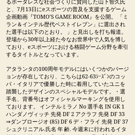
るボーダレスな社会づくりに賛同した山下智久氏
と、7月13日にeスポーツの普及を支援するゲーム
企画動画『TOMO’S GAME ROOM』を公開。 「ミ
ラン＆インテル歴代ベストイレブン」に選出され
た選手は以下のとおり。 」と見出しを打ち報道。
登場から30年以上経た今なお世界中で人気を博し
ており、eスポーツにおける格闘ゲーム分野を牽引
するタイトルとなっています。
アタランタの100周年モデルにはいくつかのバージ
ョンが存在しており、こちらは62-63ｼｰｽﾞﾝのコッ
パ・イタリアで優勝した時に着用していたユニを
踏襲したデザインのスペシャルモデルです。・選
手名、背番号はオフィシャルマーキングを使用し
ております。 インテルミラノ No 選手名 IN GK 1
ハンダノヴィッチ 先発 DF 2 アクラフ 先発 DF 33
⇒ダンブロージオ (85) DF 6 デ・フライ 先発 DF 37
シュクリニアル.氏名 年 齢. 今週末に行われるイタ