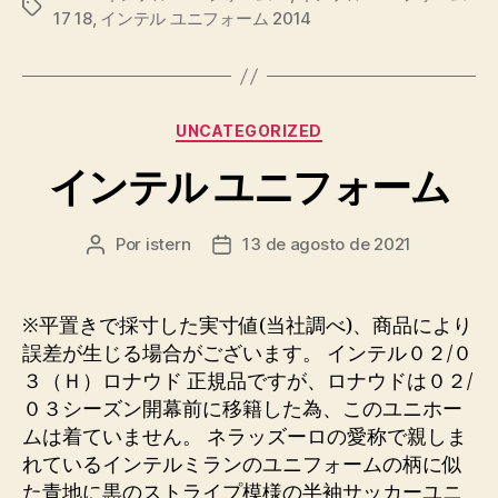
Etiquetas
17 18
,
インテル ユニフォーム 2014
Categorías
UNCATEGORIZED
インテル ユニフォーム
Por
istern
13 de agosto de 2021
Autor
Fecha
de
de
la
la
entrada
entrada
※平置きで採寸した実寸値(当社調べ)、商品により
誤差が生じる場合がございます。 インテル０２/０
３（Ｈ）ロナウド 正規品ですが、ロナウドは０２/
０３シーズン開幕前に移籍した為、このユニホー
ムは着ていません。 ネラッズーロの愛称で親しま
れているインテルミランのユニフォームの柄に似
た青地に黒のストライプ模様の半袖サッカーユニ