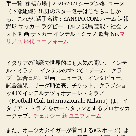
手一覧. 移籍市場｜2020/2021シーズン冬. ユース
（下部組織）出身のスター選手はこちら↓. しか
も、これが. 選手名鑑：SANSPO.COM ホーム 速報
野球 サッカー ラグビー ゴルフ 競馬 芸能・社会 フ
ォト 動画 サッカー インテル・ミラノ 監督 No.
マ
リノス 歴代 ユニフォーム
イタリアの強豪で世界的にも人気の高い、 インテ
ル・ミラノ。 インテルのすべて：チーム、クラ
ブ、試合日程、動画、ニュース、インタビュー、
試合結果、リーグ順位表、チケット、クラブショ
ッã FCインテルナツィオナーレ・ミラノ
（Football Club Internazionale Milano）は、 イ
タリア ・ ミラノ をホームタウンとするプロサッカ
ークラブ。
チェルシー 新 ユニフォーム
また、オニツカタイガーが着目するeスポーツによ