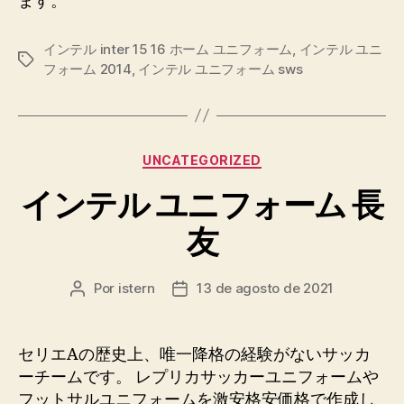
ます。
インテル inter 15 16 ホーム ユニフォーム
,
インテル ユニ
Etiquetas
フォーム 2014
,
インテル ユニフォーム sws
Categorías
UNCATEGORIZED
インテル ユニフォーム 長
友
Por
istern
13 de agosto de 2021
Autor
Fecha
de
de
la
la
entrada
entrada
セリエAの歴史上、唯一降格の経験がないサッカ
ーチームです。 レプリカサッカーユニフォームや
フットサルユニフォームを激安格安価格で作成し