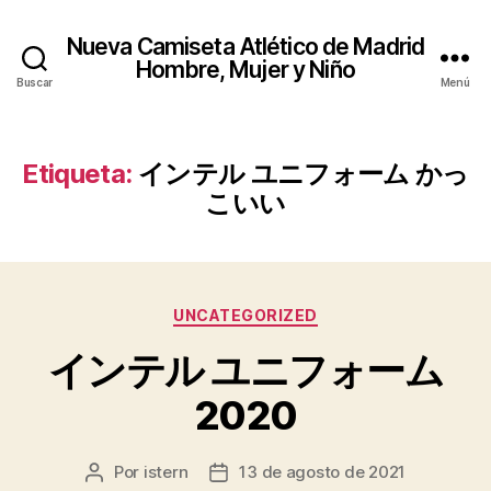
Nueva Camiseta Atlético de Madrid
Hombre, Mujer y Niño
Buscar
Menú
Etiqueta:
インテル ユニフォーム かっ
こいい
Categorías
UNCATEGORIZED
インテル ユニフォーム
2020
Por
istern
13 de agosto de 2021
Autor
Fecha