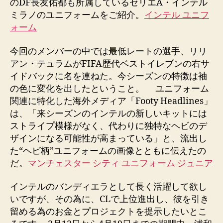
のDF長友佑都も所属しているセリエA・インテル
ミラノのユニフォームをご紹介。
インテル ユニフ
ォーム
今回のメンバーの中では最低レートの選手、リリ
アン・テュラムがFIFA歴代ベストイレブンの右サ
イドバックに名を連ねた。今シーズンの特徴は袖
の色に変化を出したということ。 ユニフォーム
関連に特化した海外メディア「Footy Headlines」
は、「来シーズンのインテルの新しいキットには
ストライプ模様がなく、代わりに独特なヘビのデ
ザインになる可能性が高まっている」と、流出し
た“ヘビ柄”ユニフォームの画像とともに伝えたの
だ。
マンチェスター シティ ユニフォーム ジュニア
インテルのバンディエラとして長く活躍して欲し
いですが、その為に、CLで上位進出し、彼を引き
留める為のお金とプロジェクトを提示したいとこ