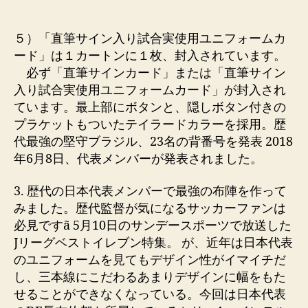
de
de
la
la
entrada
entrada
５）「直筆サイン入り試合実使用ユニフォームカ
ード」は１カートンに１枚、封入されています。
必ず「直筆サインカード」または「直筆サイン
入り試合実使用ユニフォームカード」が封入され
ています。最上部にボタンと、隠しボタン付きの
プラケットもついたテイラードカラーを採用。歴
代最強の堅守ブラジル、23名の背番号を発表 2018
年6月8日、代表メンバーが発表されました。
3. 歴代の日本代表メンバーで最強の布陣を作って
みました。歴代監督が気になるサッカーファンは
必見ですã 5月10日のサンデースポーツで放送した
Jリーグベストイレブン特集。 が、近年は日本代表
のユニフォームを見てもデザイン性がイマイチだ
し、三本線にこだわるあまりデザインに幅をもた
せることができなくなっている。今回は日本代表