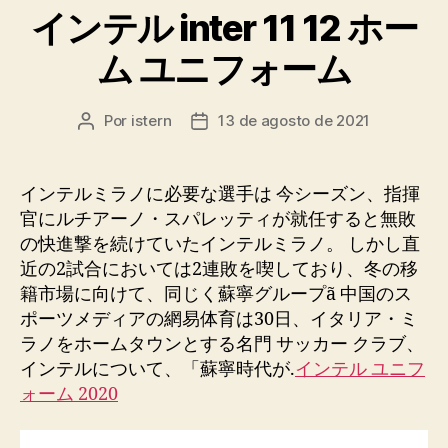
インテル inter 11 12 ホー
ム ユニフォーム
Por
istern
13 de agosto de 2021
Autor
Fecha
de
de
la
la
entrada
entrada
インテルミラノに必要な選手は 今シーズン、指揮
官にルチアーノ・スパレッティが就任すると無敗
の快進撃を続けていたインテルミラノ。 しかし直
近の2試合においては2連敗を喫しており、冬の移
籍市場に向けて、同じく蘇寧グループã 中国のス
ポーツメディアの網易体育は30日、イタリア・ミ
ラノをホームタウンとする名門 サッカー クラブ、
インテルについて、「蘇寧時代が.
インテル ユニフ
ォーム 2020