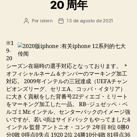
20 周年
Por
istern
13 de agosto de 2021
Autor
Fecha
de
de
la
la
entrada
entrada
※1
9-
20
シーズン在籍時の選手対応となっております。 ＊
オフィシャルネーム＆ナンバーのマーキング加工
対応。 2009年インテルの三冠達成（UEFAチャン
ピオンズリーグ、セリエA、コッパ・イタリア）
に大きく貢献をした背番号22ディエゴ・ミリート
をマーキング加工した一品。 RB‥ジュゼッペ・ベ
ルゴミMr.インテル、センターバックのイメージ強
いですが、若い頃はサイドバックもやってましたã
インテル 監督 アントニオ・コンテ 2年目 8位 0勝0
分0敗 0得点0失点 1920 2位 24勝10分4敗 81得点36