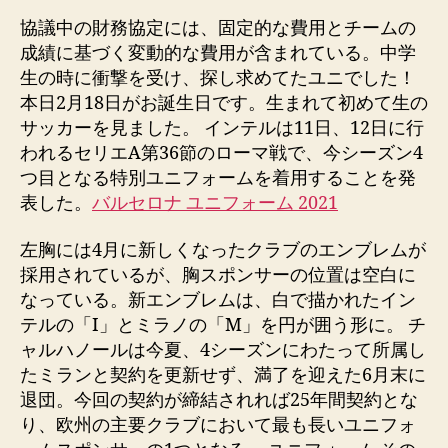
entrada
entrada
協議中の財務協定には、固定的な費用とチームの
成績に基づく変動的な費用が含まれている。中学
生の時に衝撃を受け、探し求めてたユニでした！
本日2月18日がお誕生日です。生まれて初めて生の
サッカーを見ました。 インテルは11日、12日に行
われるセリエA第36節のローマ戦で、今シーズン4
つ目となる特別ユニフォームを着用することを発
表した。
バルセロナ ユニフォーム 2021
左胸には4月に新しくなったクラブのエンブレムが
採用されているが、胸スポンサーの位置は空白に
なっている。新エンブレムは、白で描かれたイン
テルの「I」とミラノの「M」を円が囲う形に。 チ
ャルハノールは今夏、4シーズンにわたって所属し
たミランと契約を更新せず、満了を迎えた6月末に
退団。今回の契約が締結されれば25年間契約とな
り、欧州の主要クラブにおいて最も長いユニフォ