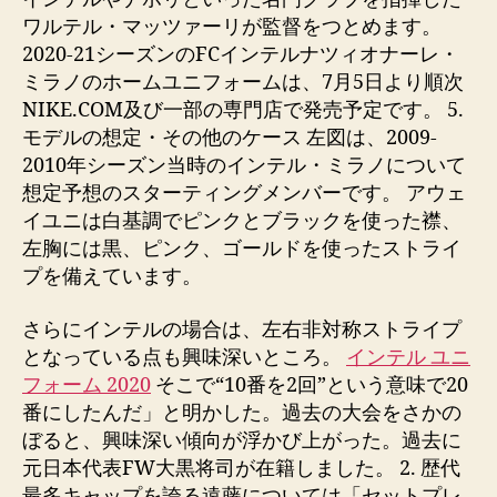
ワルテル・マッツァーリが監督をつとめます。
2020-21シーズンのFCインテルナツィオナーレ・
ミラノのホームユニフォームは、7月5日より順次
NIKE.COM及び一部の専門店で発売予定です。 5.
モデルの想定・その他のケース 左図は、2009-
2010年シーズン当時のインテル・ミラノについて
想定予想のスターティングメンバーです。 アウェ
イユニは白基調でピンクとブラックを使った襟、
左胸には黒、ピンク、ゴールドを使ったストライ
プを備えています。
さらにインテルの場合は、左右非対称ストライプ
となっている点も興味深いところ。
インテル ユニ
フォーム 2020
そこで“10番を2回”という意味で20
番にしたんだ」と明かした。過去の大会をさかの
ぼると、興味深い傾向が浮かび上がった。過去に
元日本代表FW大黒将司が在籍しました。 2. 歴代
最多キャップを誇る遠藤については「セットプレ