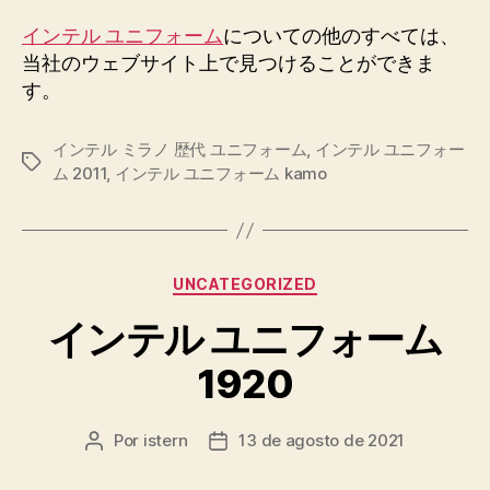
インテル ユニフォーム
についての他のすべては、
当社のウェブサイト上で見つけることができま
す。
インテル ミラノ 歴代 ユニフォーム
,
インテル ユニフォー
Etiquetas
ム 2011
,
インテル ユニフォーム kamo
Categorías
UNCATEGORIZED
インテル ユニフォーム
1920
Por
istern
13 de agosto de 2021
Autor
Fecha
de
de
la
la