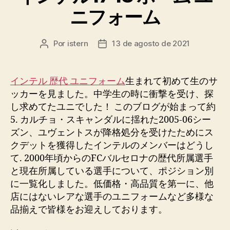
ニフォーム
Por
istern
13 de agosto de 2021
Autor
Fecha
de
de
la
la
entrada
entrada
インテル 歴代 ユニフォーム
生まれて初めて生のサ
ッカーを見ました。中学生の時に衝撃を受け、探
し求めてたユニでした！ このブログが始まって約
5. カルチョ・スキャンダルに揺れた2005-06シー
ズン、ユヴェントスが降格処分を受けたためにス
クデットを獲得したインテルのメンバーはどうし
て. 2000年頃からのFCバルセロナの歴代所属選手
と現在所属している選手について、ポジション別
に一覧化しました。低価格・高品質を第一に、他
店にはないレアな選手のユニフォームなど多様な
品揃えで皆様をお迎えしております。