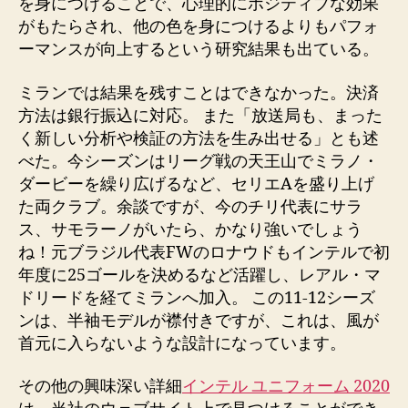
を身につけることで、心理的にポジティブな効果
がもたらされ、他の色を身につけるよりもパフォ
ーマンスが向上するという研究結果も出ている。
ミランでは結果を残すことはできなかった。決済
方法は銀行振込に対応。 また「放送局も、まった
く新しい分析や検証の方法を生み出せる」とも述
べた。今シーズンはリーグ戦の天王山でミラノ・
ダービーを繰り広げるなど、セリエAを盛り上げ
た両クラブ。余談ですが、今のチリ代表にサラ
ス、サモラーノがいたら、かなり強いでしょう
ね！元ブラジル代表FWのロナウドもインテルで初
年度に25ゴールを決めるなど活躍し、レアル・マ
ドリードを経てミランへ加入。 この11-12シーズ
ンは、半袖モデルが襟付きですが、これは、風が
首元に入らないような設計になっています。
その他の興味深い詳細
インテル ユニフォーム 2020