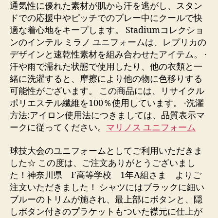
通気性に優れた素材が肌から汗を逃がし、スタン
ドでの応援中やピッチでのプレー中にクールで快
適な着心地をキープします。 Stadiumコレクショ
ンのインテル ミラノ ユニフォームは、レプリカの
デザインと速乾性素材を組み合わせたアイテム。 ·
汗や雨で濡れた状態で使用したり、他の衣類と一
緒に洗濯すると、摩擦により他の物に色移りする
可能性がございます。 この商品には、リサイクル
ポリエステル繊維を100％使用しています。 ·洗濯
方法:アイロン使用法につきましては、品質表示マ
ークに従ってください。
マリノス ユニフォーム
球技大会のユニフォームとしてご利用いただきま
した☆ この度は、ご注文ありがとうございまし
た！神奈川県 F高等学校 1年A組さま よりご
注文いただきました！ シャツにはブラックに細い
ブルーのトリムが施され、最上部にボタンと、隠
しボタン付きのプラケットもついた襟元に仕上が