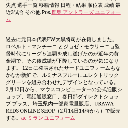
失点 選手一覧 移籍情報 日程・結果 順位表 成績 最
近3試合 その他 Pos.
鹿島 アントラーズ ユニフォー
ム
過去に元日本代表FW大黒将司が在籍しました。
ロベルト・マンチーニ とジョゼ・モウリーニョ監
督時代にリーグ５連覇を成し遂げたのが近年の黄
金期で、その後成績が下降しているのが気になり
ます。 12日に発表されたサードユニフォームもな
かなか新鮮で、ルミナスブルーにエレクトリック
グリーンを組み合わせたデザインとなっている。
2月12日から、マウスコンピューターの公式通販シ
ョップ、電話通販窓口、春日部ダイレクトショッ
プ プラス、埼玉県内一部家電量販店、URAWA
REDS ONLINE SHOP（2月14日14時から）で販売
する。
ac ミラン ユニフォーム