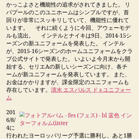
entrada
entrada
かっこよさと機能性の追求がされてきました。 リ
バプールのこのユニホームはシンプルですが、首
回りが非常にスッキリしていて、機能性に優れて
います。 それに続くように今回、アウェーモデ
ルも流出。 インテルとナイキは9日、2014-15シ
ーズンの新ユニフォームを発表した。 インテル
が、2015-16シーズンのホームユニフォームをクラ
ブ公式サイトで発表した。 いよいよ今月末から開
始する、セリエAの新しいシーズンに向け、各チ
ームが新ユニフォームを発表しています。 また、
お金はかかりますが、課金限定のユニフォームも
存在しています。
清水 エスパルス ド s ユニフォー
ム
201
6/8/
4に
行われたヨーロッパリーグ予選に勝利し、あと1勝