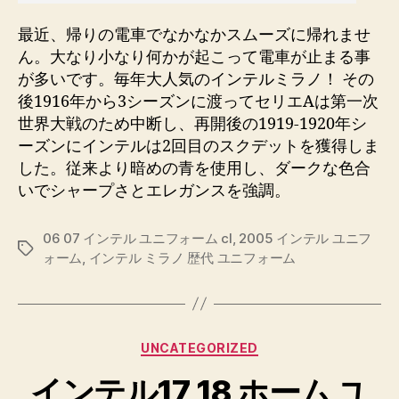
最近、帰りの電車でなかなかスムーズに帰れませ
ん。大なり小なり何かが起こって電車が止まる事
が多いです。毎年大人気のインテルミラノ！ その
後1916年から3シーズンに渡ってセリエAは第一次
世界大戦のため中断し、再開後の1919-1920年シ
ーズンにインテルは2回目のスクデットを獲得しま
した。従来より暗めの青を使用し、ダークな色合
いでシャープさとエレガンスを強調。
06 07 インテル ユニフォーム cl
,
2005 インテル ユニフ
Etiquetas
ォーム
,
インテル ミラノ 歴代 ユニフォーム
Categorías
UNCATEGORIZED
インテル17 18 ホーム ユ