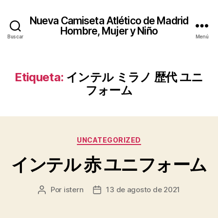
Nueva Camiseta Atlético de Madrid
Hombre, Mujer y Niño
Buscar
Menú
Etiqueta:
インテル ミラノ 歴代 ユニ
フォーム
Categorías
UNCATEGORIZED
インテル 赤 ユニフォーム
Por
istern
13 de agosto de 2021
Autor
Fecha
de
de
la
la