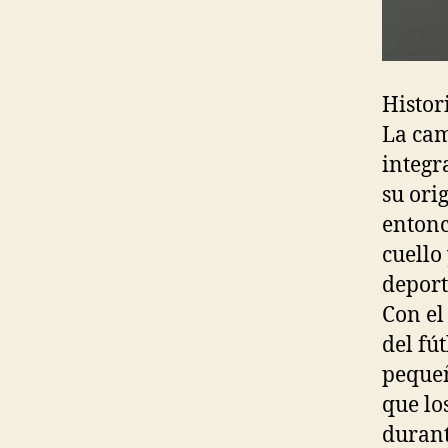
Histor
La cam
integr
su ori
entonc
cuello
deport
Con el
del fú
pequeñ
que lo
durant