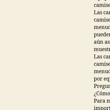
camise
Las ca
camise
menudo
pueden
aún as
muestr
Las ca
camise
menudo
por eq
Pregun
¿Cómo 
Para m
import