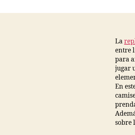
La
rep
entre 
para a
jugar 
elemen
En est
camise
prenda
Además
sobre 