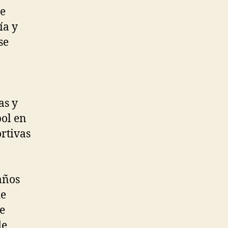
se
ía y
se
as y
ol en
ortivas
años
de
e
de