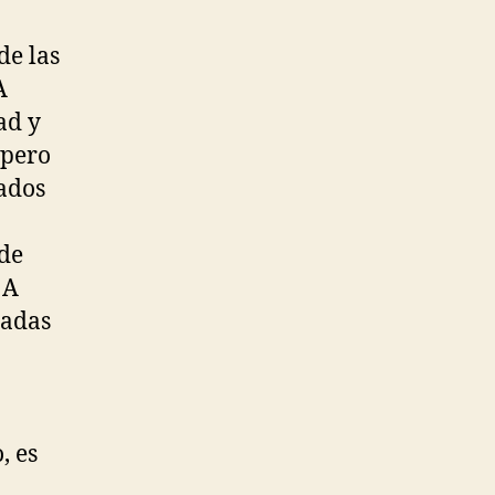
de las
A
ad y
 pero
ados
 de
 A
sadas
, es