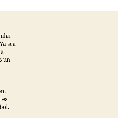
ular
 Ya sea
ra
s un
a
en.
tes
bol.