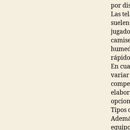
por di
Las te
suelen
jugado
camise
humeda
rápido
En cua
variar
compet
elabor
opcion
Tipos 
Además
equipo