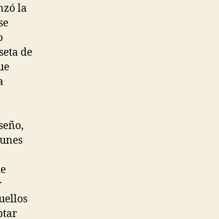
nzó la
se
o
seta de
ue
a
seño,
munes
de
r
uellos
ptar