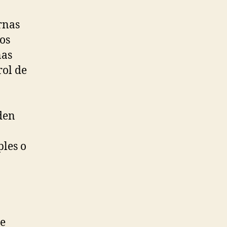
rnas
los
nas
rol de
eden
ples o
de