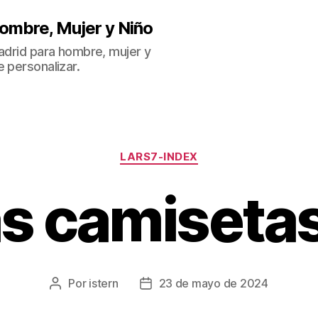
ombre, Mujer y Niño
Madrid para hombre, mujer y
 personalizar.
Categorías
LARS7-INDEX
as camisetas
Por
istern
23 de mayo de 2024
Autor
Fecha
de
de