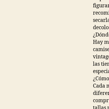
figura
recomi
secarl
decolo
¿Dónde
Hay mu
camise
vintag
las ti
especi
¿Cómo 
Cada m
difere
compra
tallas