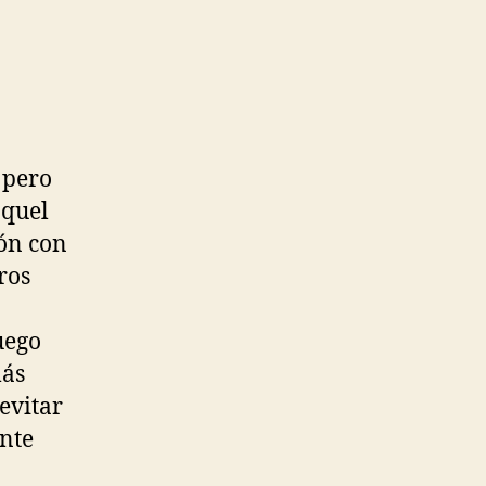
 pero
aquel
dón con
ros
uego
más
evitar
ente