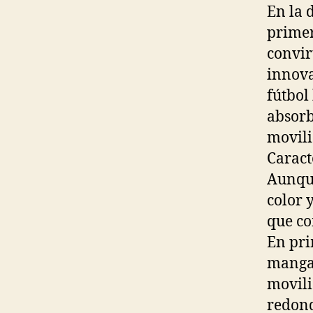
En la 
primer
convir
innova
fútbol
absorb
movili
Caract
Aunque
color 
que co
En pri
manga 
movili
redond