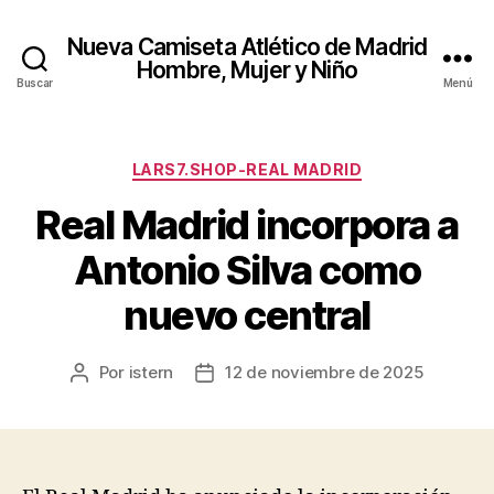
Nueva Camiseta Atlético de Madrid
Hombre, Mujer y Niño
Buscar
Menú
Categorías
LARS7.SHOP-REAL MADRID
Real Madrid incorpora a
Antonio Silva como
nuevo central
Por
istern
12 de noviembre de 2025
Autor
Fecha
de
de
la
la
entrada
entrada