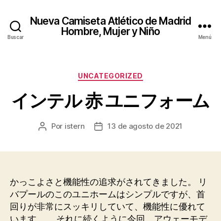
Nueva Camiseta Atlético de Madrid
Hombre, Mujer y Niño
Buscar
Menú
Categorías
UNCATEGORIZED
インテル 赤 ユニフォーム
Por
istern
13 de agosto de 2021
Autor
Fecha
de
de
la
la
entrada
entrada
かっこよさと機能性の追求がされてきました。 リ
バプールのこのユニホームはシンプルですが、首
回りが非常にスッキリしていて、機能性に優れて
います。 それに続くように今回、アウェーモデ