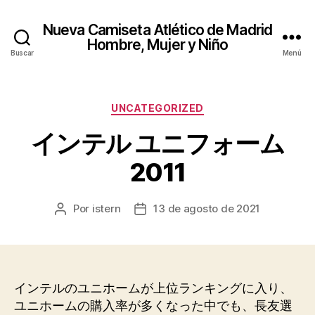
Nueva Camiseta Atlético de Madrid
Hombre, Mujer y Niño
Buscar
Menú
Categorías
UNCATEGORIZED
インテル ユニフォーム
2011
Por
istern
13 de agosto de 2021
Autor
Fecha
de
de
la
la
entrada
entrada
インテルのユニホームが上位ランキングに入り、
ユニホームの購入率が多くなった中でも、長友選